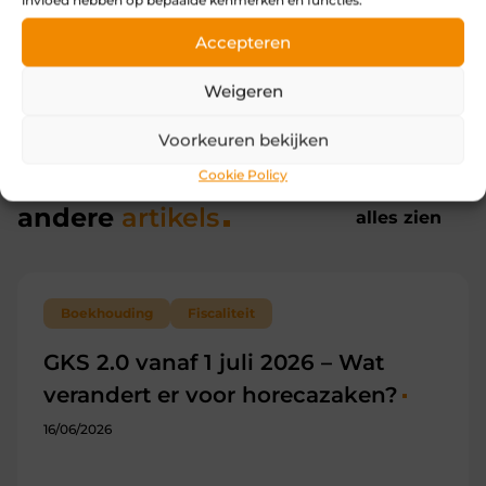
invloed hebben op bepaalde kenmerken en functies.
Accepteren
Weigeren
Voorkeuren bekijken
Cookie Policy
andere
artikels
alles zien
Boekhouding
Fiscaliteit
GKS 2.0 vanaf 1 juli 2026 – Wat
verandert er voor horecazaken?
16/06/2026