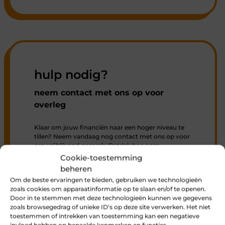
hulp nodig?
neem contact met ons op voor
overleg
Klaar om jouw financiën naar een hoger niveau te
tillen? Neem vandaag nog contact met ons op voor
een vrijblijvend gesprek. Ontdek hoe onze
accountancy-experts u kunnen helpen jouw bedrijf
Cookie-toestemming
te laten groeien, jouw administratie te stroomlijnen
beheren
en jouw financiële doelen te bereiken. Samen
Om de beste ervaringen te bieden, gebruiken we technologieën
zorgen we voor succes en gemoedsrust.
zoals cookies om apparaatinformatie op te slaan en/of te openen.
Door in te stemmen met deze technologieën kunnen we gegevens
zoals browsegedrag of unieke ID's op deze site verwerken. Het niet
contacteer ons
toestemmen of intrekken van toestemming kan een negatieve