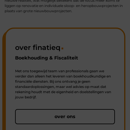
nieuwe realiteit, wat mogelijk betekent dat de focus meer komt te
liggen op renovatie en individuele sloop- en heropbouwprojecten in
plaats van grote nieuwbouwprojecten.
over finatieq
Boekhouding & Fiscaliteit
Met ons toegewijd team van professionals gaan we
verder dan alleen het leveren van boekhoudkundige en
financiële diensten. Bij ons ontvang je geen
standaardoplossingen, maar wel advies op maat dat
rekening houdt met de eigenheid en doelstellingen van
jouw bedrijf.
over ons