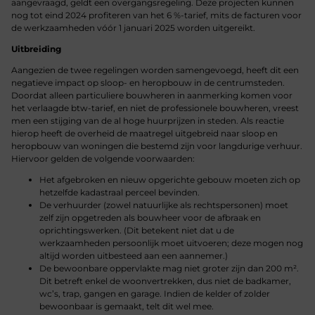
aangevraagd, geldt een overgangsregeling. Deze projecten kunnen
nog tot eind 2024 profiteren van het 6 %-tarief, mits de facturen voor
de werkzaamheden vóór 1 januari 2025 worden uitgereikt.
Uitbreiding
Aangezien de twee regelingen worden samengevoegd, heeft dit een
negatieve impact op sloop- en heropbouw in de centrumsteden.
Doordat alleen particuliere bouwheren in aanmerking komen voor
het verlaagde btw-tarief, en niet de professionele bouwheren, vreest
men een stijging van de al hoge huurprijzen in steden. Als reactie
hierop heeft de overheid de maatregel uitgebreid naar sloop en
heropbouw van woningen die bestemd zijn voor langdurige verhuur.
Hiervoor gelden de volgende voorwaarden:
Het afgebroken en nieuw opgerichte gebouw moeten zich op
hetzelfde kadastraal perceel bevinden.
De verhuurder (zowel natuurlijke als rechtspersonen) moet
zelf zijn opgetreden als bouwheer voor de afbraak en
oprichtingswerken. (Dit betekent niet dat u de
werkzaamheden persoonlijk moet uitvoeren; deze mogen nog
altijd worden uitbesteed aan een aannemer.)
De bewoonbare oppervlakte mag niet groter zijn dan 200 m².
Dit betreft enkel de woonvertrekken, dus niet de badkamer,
wc’s, trap, gangen en garage. Indien de kelder of zolder
bewoonbaar is gemaakt, telt dit wel mee.