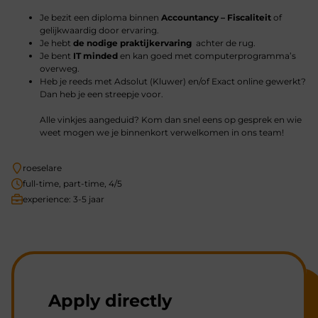
Je bezit een diploma binnen
Accountancy – Fiscaliteit
of
gelijkwaardig door ervaring.
Je hebt
de nodige praktijkervaring
achter de rug.
Je bent
IT minded
en kan goed met computerprogramma’s
overweg.
Heb je reeds met Adsolut (Kluwer) en/of Exact online gewerkt?
Dan heb je een streepje voor.
Alle vinkjes aangeduid? Kom dan snel eens op gesprek en wie
weet mogen we je binnenkort verwelkomen in ons team!
roeselare
full-time, part-time, 4/5
experience: 3-5 jaar
Apply directly