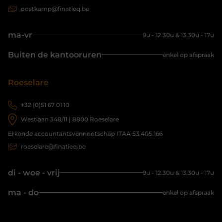
oostkamp@finatieq.be
ma-vr
9u - 12.30u & 13.30u - 17u
Buiten de kantooruren
enkel op afspraak
Roeselare
+32 (0)51 67 01 10
Westlaan 348/11 | 8800 Roeselare
Erkende accountantsvennootschap ITAA 53.405.166
roeselare@finatieq.be
di - woe - vrij
9u - 12.30u & 13.30u - 17u
ma - do
enkel op afspraak