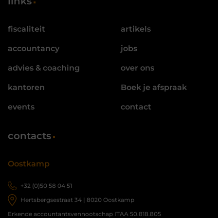
links
fiscaliteit
artikels
accountancy
jobs
advies & coaching
over ons
kantoren
Boek je afspraak
events
contact
contacts
Oostkamp
+32 (0)50 58 04 51
Hertsbergsestraat 34 | 8020 Oostkamp
Erkende accountantsvennootschap ITAA 50.818.805