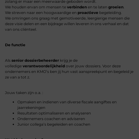
zolang er maar een meerwaarde geboden wordt.
We houden ervan om mensen te
verbinden
en te laten
groeien
.
We streven naar een hoogwaardige en
proactieve
begeleiding.
We omringen ons graag met gemotiveerde, leergierige mensen die
deze visie delen en een bijdrage willen leveren in ons verhaal en dat
van ons cliënteel.
De functie
Als
senior dossierbeheerder
krijg je de
volledige
verantwoordelijkheid
over jouw dossiers. Voor deze
ondernemers en KMO’s ben jij hun vast aanspreekpunt en begeleid je
ze van a tot z.
Jouw taken zijn o.a. :
Opmaken en indienen van diverse fiscale aangiftes en
jaarrekeningen
Resultaten optimaliseren en analyseren
Ondernemers coachen en adviseren
Junior collega’s begeleiden en coachen