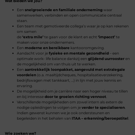
Wat bieden we jou?
Een
snelgroeiende en familiale onderneming
waar
samenwerken, verbinden en open communicatie centraal
staan.
Een team met gemotiveerde collega’s waar je op kan rekenen
om samen
de
‘extra mile’
te gaan voor de klant en echt
‘impacct’
te
maken voor onze ondernemers.
Een
moderne en bereikbare
kantooromgeving.
Aandacht voor je
fysieke en mentale gezondheid
– een
optimale work- life balance dankzij een
glijdend uurrooster
en
de mogelijkheid om van thuis uit te werken.
Een
aantrekkelijk loonpakket, aangevuld met extralegale
voordelen
(o.a. maaltijdcheques, hospitalisatieverzekering,
bedrijfswagen met tankkaart, …) in lijn met jouw kennis en
ervaring.
De mogelijkheid om je carrière naar een hoger niveau te tillen
en bij interesse
door te groeien richting vennoot
.
Verschillende mogelijkheden om zowel intern als extern de
nodige opleidingen te volgen om je
verder te specialiseren
.
Indien gewenst kunnen we je ook ondersteunen en
begeleiden in het behalen van
ITAA – erkenning/beroepstitel
.
Wie zoeken we?